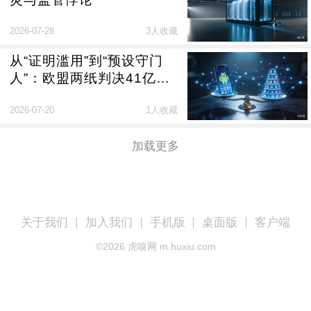
2026-07-28
3人收藏
从“证明滥用”到“预设守门
人”：欧盟两纸判决41亿罚
款释放的信号
2026-07-20
1人收藏
加载更多
关于我们
加入我们
手机版
桌面版
客户端
©
2026
虎嗅网 m.huxiu.com