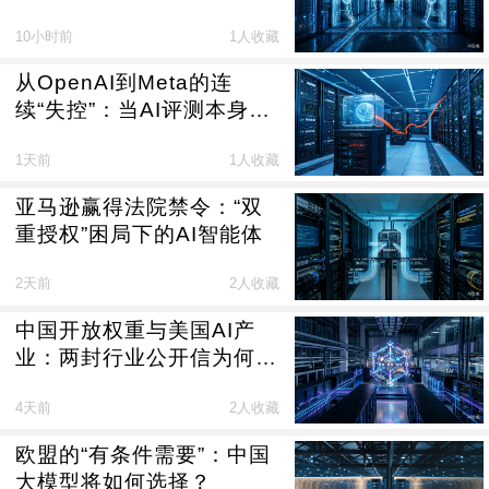
规定（征求意见稿）》制度
10小时前
1人收藏
新意
从OpenAI到Meta的连
续“失控”：当AI评测本身成
为风险源
1天前
1人收藏
亚马逊赢得法院禁令：“双
重授权”困局下的AI智能体
2天前
2人收藏
中国开放权重与美国AI产
业：两封行业公开信为何反
对封禁中国模型
4天前
2人收藏
欧盟的“有条件需要”：中国
大模型将如何选择？