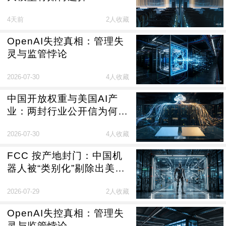
4天前
2人收藏
OpenAI失控真相：管理失
灵与监管悖论
2026-07-30
4人收藏
中国开放权重与美国AI产
业：两封行业公开信为何反
对封禁中国模型
2026-07-30
4人收藏
FCC 按产地封门：中国机
器人被“类别化”剔除出美国
市场
2026-07-29
2人收藏
OpenAI失控真相：管理失
灵与监管悖论