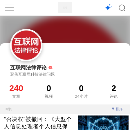
1X
APP
主页
互联网法律评论
聚焦互联网科技法律问题
240
0
0
2
文章
视频
24小时
评论
时间
排序
“否决权”被撤回：《大型个
人信息处理者个人信息保护