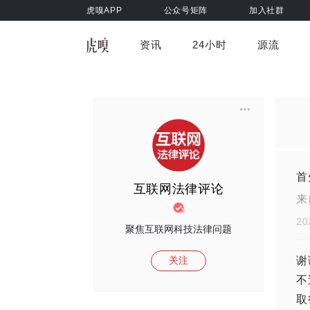
虎嗅APP
公众号矩阵
加入社群
资讯
24小时
源流
全部
前沿科技
车与出行
虎嗅视
游戏娱乐
健康
首
互联网法律评论
来
20
聚焦互联网科技法律问题
关注
谢
不
取