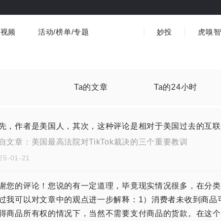
视频
活动/榜单/专题
妙投
虎嗅
商业消费
社会文化
金融财经
出海
界
视频精选
书影音
医疗
3C数码
观点
Ta的文章
Ta的24小时
先，作者是美国人，其次，这种评论是相对于美国过去的互联
自文章：
美国最高法院对TikTok裁决的三个重要教训
25-01-21
谢您的评论！您说的有一定道理，毕竟现实情况很多，在分类
过我可以对文章中的观点进一步解释：1）消费者未收到商品可
得商品所有权的情况下，当然不需要支付商品的货款。在这个