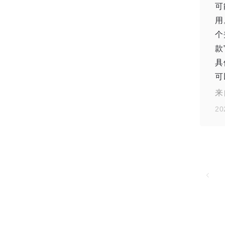
可
用
个
款
具
可
来
20