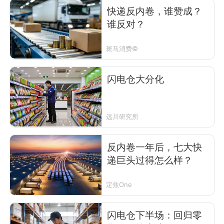
快递反内卷，谁赞成？
谁反对？
斑马消费©
闪电仓大分化
远川研究所
反内卷一年后，七大快
递巨头过得怎么样？
定焦One
闪电仓下半场：回归零