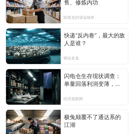
售、修炼内功
陈维龙的望远镜©
快递“反内卷”，最大的敌
人是谁？
驿站老鬼
闪电仓生存现状调查：
单量回落利润变薄，从
业者精打细算做生意
经济观察网
极兔颠覆不了通达系的
江湖