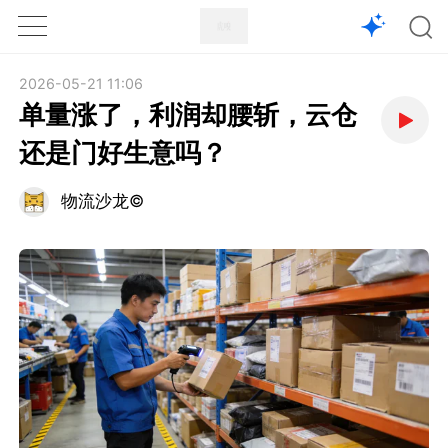
1X
APP
主页
2026-05-21 11:06
单量涨了，利润却腰斩，云仓
还是门好生意吗？
物流沙龙©