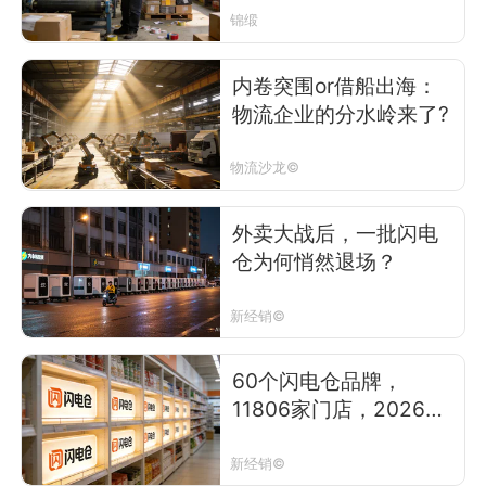
锦缎
内卷突围or借船出海：
物流企业的分水岭来了?
物流沙龙©
外卖大战后，一批闪电
仓为何悄然退场？
新经销©
60个闪电仓品牌，
11806家门店，2026最
新盘点
新经销©