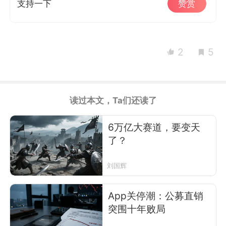
支持一下
赞赏
2
5
读过本文，Ta们还读了
6万亿大赛道，要变天
了？
刘国辉
App关停潮：公募直销
突围十年败局