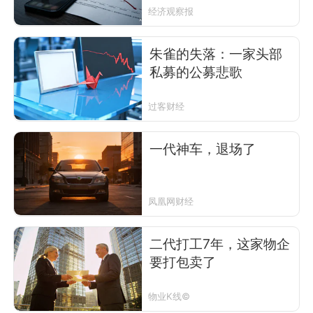
经济观察报
朱雀的失落：一家头部
私募的公募悲歌
过客财经
一代神车，退场了
凤凰网财经
二代打工7年，这家物企
要打包卖了
物业K线©