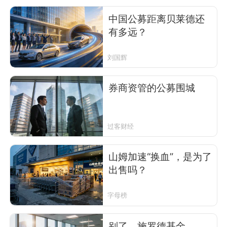
中国公募距离贝莱德还
有多远？
刘国辉
券商资管的公募围城
过客财经
山姆加速“换血”，是为了
出售吗？
字母榜
别了，施罗德基金