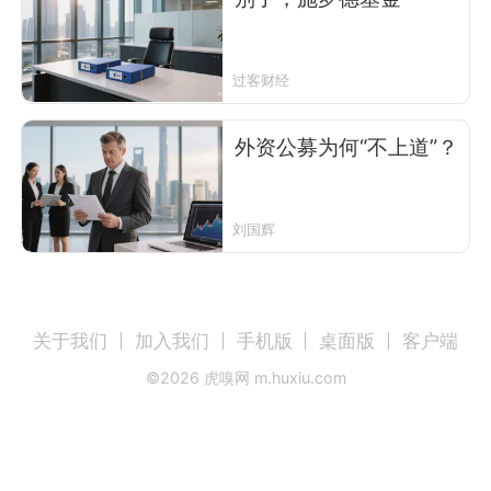
过客财经
外资公募为何“不上道”？
刘国辉
关于我们
加入我们
手机版
桌面版
客户端
©
2026
虎嗅网 m.huxiu.com