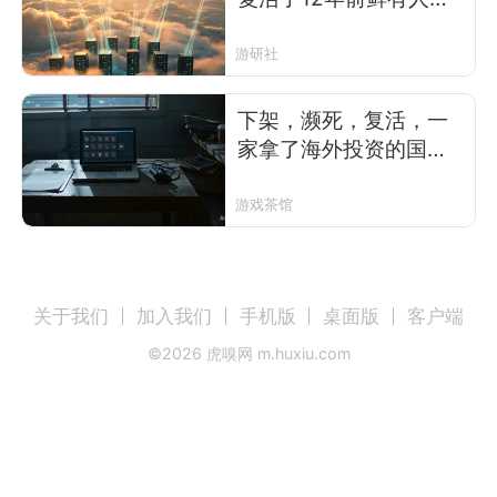
的《皇牌空战》网游
游研社
下架，濒死，复活，一
家拿了海外投资的国内
厂商做了一款1100万流
水的游戏
游戏茶馆
关于我们
加入我们
手机版
桌面版
客户端
©
2026
虎嗅网 m.huxiu.com