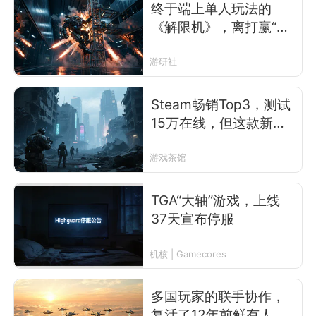
终于端上单人玩法的
《解限机》，离打赢“复
活赛”还有多远？
游研社
Steam畅销Top3，测试
15万在线，但这款新搜
打撤3A正如履薄冰
游戏茶馆
TGA“大轴”游戏，上线
37天宣布停服
机核 | Gamecores
多国玩家的联手协作，
复活了12年前鲜有人知