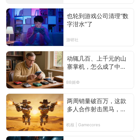
也轮到游戏公司清理“数
字泔水”了
游研社
动辄几百、上千元的山
寨掌机，怎么成了中年
男人最爱盘的“赛博核
桃”？
BB姬©
两周销量破百万，这款
多人合作射击黑马，研
发的关键节点竟然是“砍
掉手臂”？
机核 | Gamecores