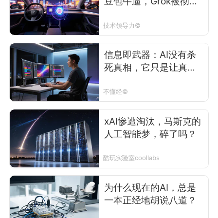
豆包牛逼，Grok被彻底
放弃了
技术领导力©
信息即武器：AI没有杀
死真相，它只是让真相
变得无关紧要了
不懂经©
xAI惨遭淘汰，马斯克的
人工智能梦，碎了吗？
酷玩实验室coollabs
为什么现在的AI，总是
一本正经地胡说八道？