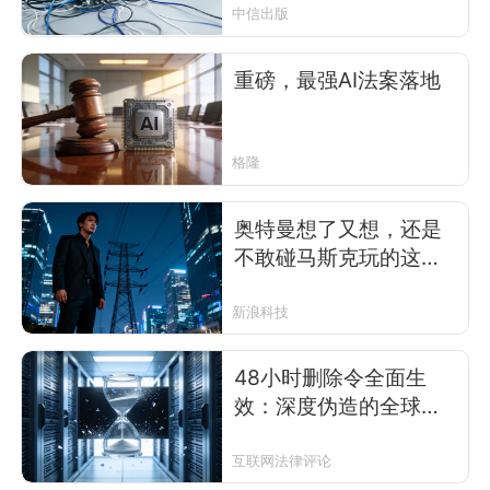
中信出版
重磅，最强AI法案落地
格隆
奥特曼想了又想，还是
不敢碰马斯克玩的这条
高压线
新浪科技
48小时删除令全面生
效：深度伪造的全球围
剿与留白
互联网法律评论