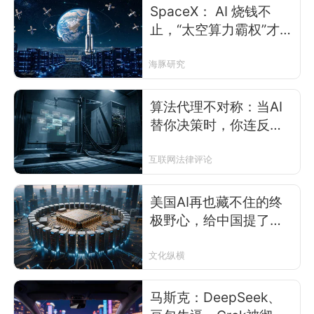
SpaceX： AI 烧钱不
止，“太空算力霸权”才是
终极杀招？
海豚研究
算法代理不对称：当AI
替你决策时，你连反对
的权利都没有
互联网法律评论
美国AI再也藏不住的终
极野心，给中国提了一
个大醒
文化纵横
马斯克：DeepSeek、