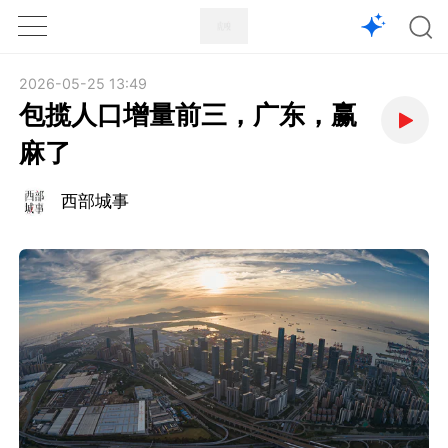
1X
APP
主页
2026-05-25 13:49
包揽人口增量前三，广东，赢
麻了
西部城事