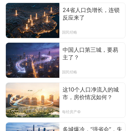
24省人口负增长，连锁
反应来了
国民经略
中国人口第三城，要易
主了？
国民经略
这10个人口净流入的城
市，房价情况如何？
每经房产©
多城爆冷，“强省会”，失