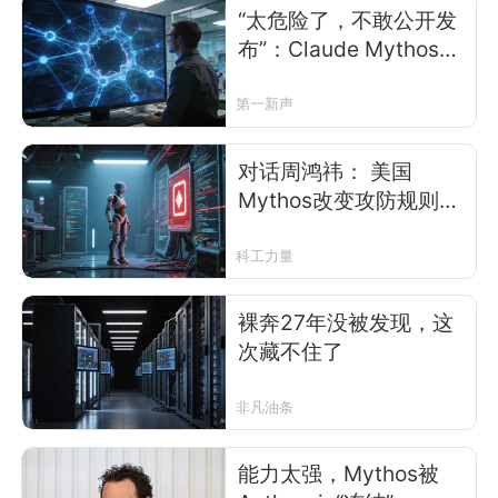
“太危险了，不敢公开发
布”：Claude Mythos为
何让硅谷巨头集体恐慌
第一新声
对话周鸿祎： 美国
Mythos改变攻防规则，
AI正在制造新的“网络核
武器”
科工力量
裸奔27年没被发现，这
次藏不住了
非凡油条
能力太强，Mythos被