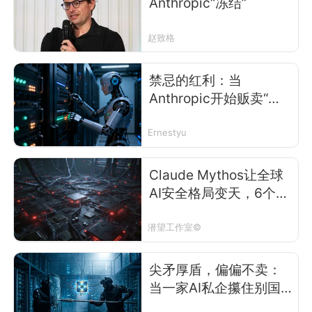
Anthropic“冻结”
赵致格
禁忌的红利：当
Anthropic开始贩卖“末
日保险”
Ernestyu
Claude Mythos让全球
AI安全格局变天，6个原
因“细思极恐”
潜望工作室©
尖矛厚盾，偏偏不卖：
当一家AI私企攥住别国
的命根子