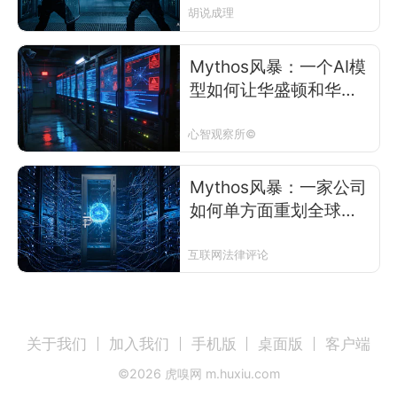
胡说成理
Mythos风暴：一个AI模
型如何让华盛顿和华尔
街同时“拉响警报”
心智观察所©
Mythos风暴：一家公司
如何单方面重划全球技
术权力版图
互联网法律评论
关于我们
加入我们
手机版
桌面版
客户端
©
2026
虎嗅网 m.huxiu.com