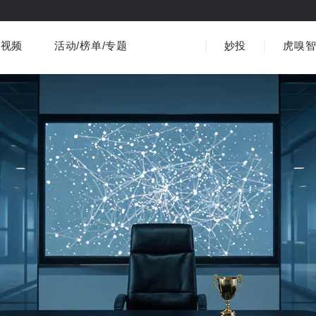
视频
活动/榜单/专题
妙投
虎嗅
商业消费
社会文化
金融财经
出海
界
视频精选
书影音
医疗
3C数码
观点