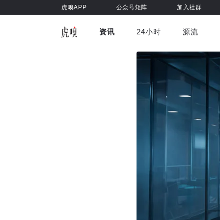
虎嗅APP
公众号矩阵
加入社群
资讯
24小时
源流
全部
前沿科技
车与出行
虎嗅视
游戏娱乐
健康