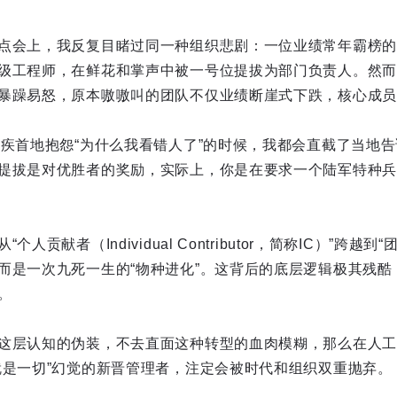
点会上，我反复目睹过同一种组织悲剧：一位业绩常年霸榜的“
级工程师，在鲜花和掌声中被一号位提拔为部门负责人。然而
暴躁易怒，原本嗷嗷叫的团队不仅业绩断崖式下跌，核心成员
心疾首地抱怨“为什么我看错人了”的时候，我都会直截了当地
提拔是对优胜者的奖励，实际上，你是在要求一个陆军特种兵
人贡献者（Individual Contributor，简称IC）”跨越
而是一次九死一生的“物种进化”。这背后的底层逻辑极其残酷
。
这层认知的伪装，不去直面这种转型的血肉模糊，那么在人工
就是一切”幻觉的新晋管理者，注定会被时代和组织双重抛弃。