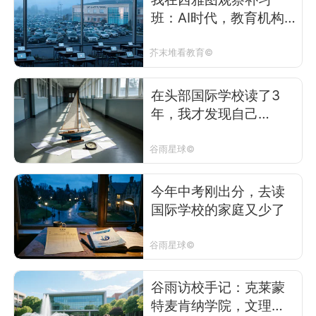
班：AI时代，教育机构
卖的还是课吗？
芥末堆看教育©
在头部国际学校读了3
年，我才发现自己
被“骗”了
谷雨星球©
今年中考刚出分，去读
国际学校的家庭又少了
谷雨星球©
谷雨访校手记：克莱蒙
特麦肯纳学院，文理学