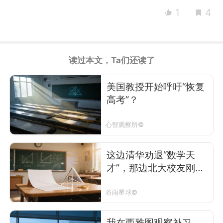
1
4
读过本文，Ta们还读了
美国教授开始呼吁“恢复
高考”？
心智观察所©
这边清华劝退“数学天
才”，那边北大校友刚创
造历史
谷雨星球©
我在西雅图观察补习