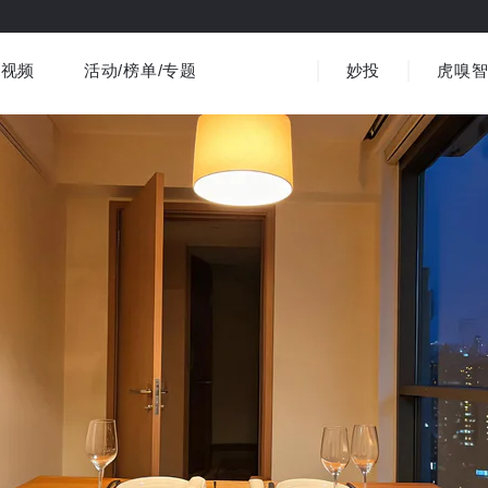
视频
活动/榜单/专题
妙投
虎嗅
商业消费
社会文化
金融财经
出海
界
视频精选
书影音
医疗
3C数码
观点