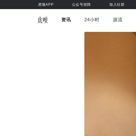
虎嗅APP
公众号矩阵
加入社群
资讯
24小时
源流
全部
前沿科技
车与出行
虎嗅视
游戏娱乐
健康