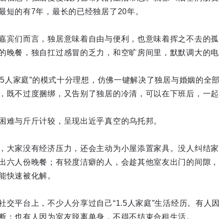
最短的有7年，最长的已经独居了20年。
嘉宾们而言，独居意味着自由与便利，也意味着挥之不去的孤
的晚餐，独自扛过感冒的乏力，和空旷房间里，默默调大的电
1.5人家庭”的模式十分理想，仿佛一键解决了独居与婚姻的全
，既不过度捆绑，又告别了独居的冷清，可以在下班后，一起
困难与斤斤计较，呈现出近乎真空的乌托邦。
，大家没有经济压力，还会主动为小屋添置家具。没人纠结家
出六人份晚餐；有轻度洁癖的人，会趁其他室友出门的间隙，
能快速被化解。
社交平台上，不少人分享过自己“1.5人家庭”生活经历。有人
断；也有人因为室友脱离单身，不得不结束合租生活。