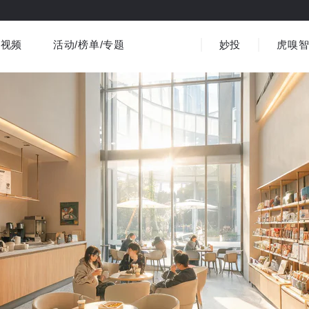
视频
活动/榜单/专题
妙投
虎嗅
商业消费
社会文化
金融财经
出海
界
视频精选
书影音
医疗
3C数码
观点