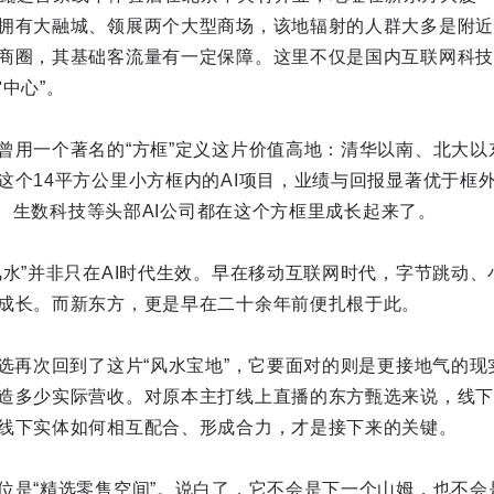
拥有大融城、领展两个大型商场，该地辐射的人群大多是附近
商圈，其基础客流量有一定保障。这里不仅是国内互联网科技
中心”。
曾用一个著名的“方框”定义这片价值高地：清华以南、北大以
这个14平方公里小方框内的AI项目，业绩与回报显著优于框外
智能、生数科技等头部AI公司都在这个方框里成长起来了。
风水”并非只在AI时代生效。早在移动互联网时代，字节跳动
成长。而新东方，更是早在二十余年前便扎根于此。
甄选再次回到了这片“风水宝地”，它要面对的则是更接地气的
造多少实际营收。对原本主打线上直播的东方甄选来说，线下
线下实体如何相互配合、形成合力，才是接下来的关键。
位是“精选零售空间”。说白了，它不会是下一个山姆，也不会