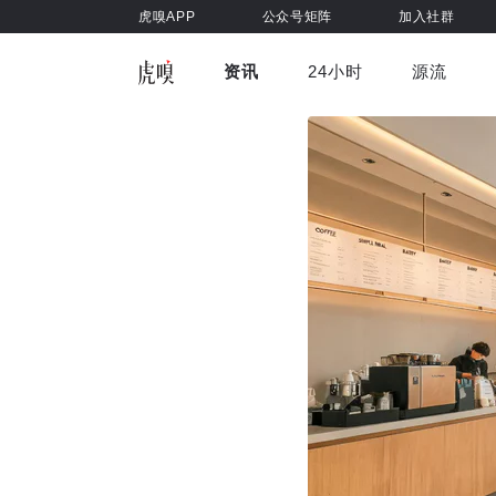
虎嗅APP
公众号矩阵
加入社群
资讯
24小时
源流
全部
前沿科技
车与出行
虎嗅视
游戏娱乐
健康