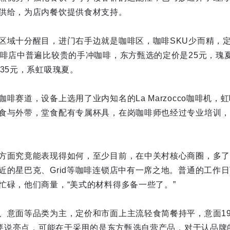
供给，为店内餐饮提供食材支持。
区域十分醒目，进门右手边就是咖啡区，咖啡SKU少而精，定
咖啡店中普遍比较贵的手冲咖啡，东方甄选的定价是25元，瑰
35元，系虹吸瑰夏。
啡赛道，设备上选用了业内知名的La Marzocco咖啡机，
食与外带，堂食配有专属杯具，在岗咖啡师也经过专业培训，
方面究竟能表现得如何，至少目前，在中关村核心商圈，多了
近的星巴克、Grid等咖啡连锁店中有一席之地。普通的工作
忙碌，他们商量，“美式的材料得多备一些了。”
意面等品类为主，定价和市面上主流轻食简餐持平，意面19.9
间。要说亮点，可能在于采用的是东方甄选自营产品，对于认品