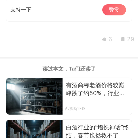
支持一下
赞赏
6
29
读过本文，Ta们还读了
有酒商称老酒价格较巅
峰跌了约50%，行业洗
牌加剧
烈酒商业©
白酒行业的“增长神话”终
结，春节也拯救不了