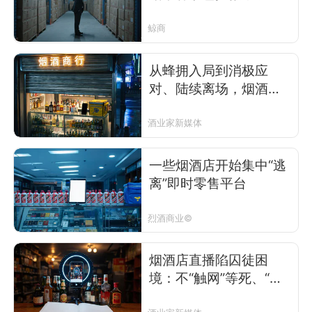
鲸商
从蜂拥入局到消极应
对、陆续离场，烟酒
店“梦醒”即时零售
酒业家新媒体
一些烟酒店开始集中“逃
离”即时零售平台
烈酒商业©
烟酒店直播陷囚徒困
境：不“触网”等死、“触
网”找死？