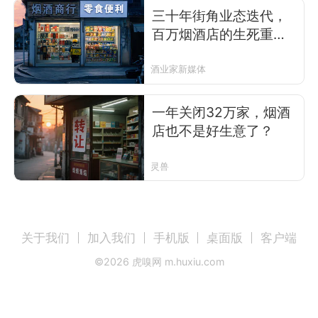
三十年街角业态迭代，
百万烟酒店的生死重构
与路径新生
酒业家新媒体
一年关闭32万家，烟酒
店也不是好生意了？
灵兽
关于我们
加入我们
手机版
桌面版
客户端
©
2026
虎嗅网 m.huxiu.com