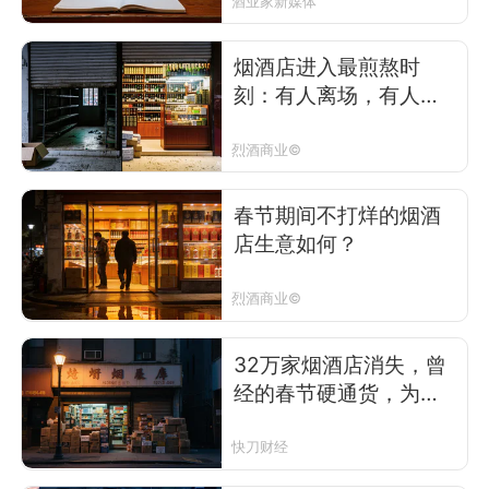
酒业家新媒体
烟酒店进入最煎熬时
刻：有人离场，有人自
救
烈酒商业©
春节期间不打烊的烟酒
店生意如何？
烈酒商业©
32万家烟酒店消失，曾
经的春节硬通货，为何
没人买了？
快刀财经