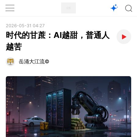
1X
APP
主页
2026-05-31 04:27
时代的甘蔗：AI越甜，普通人
越苦
岳涌大江流©