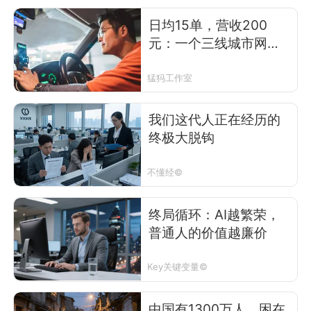
日均15单，营收200
元：一个三线城市网约
车司机在算法里抠订单
猛犸工作室
我们这代人正在经历的
终极大脱钩
不懂经©
终局循环：AI越繁荣，
普通人的价值越廉价
Key关键变量©
中国有1300万人，困在