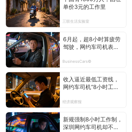
单价3元的工作里
三联生活实验室
6月起，超8小时算疲劳
驾驶，网约车司机表
示“天塌了”
BusinessCars©
收入逼近最低工资线，
网约车司机“8小时工作
制”后怎么办？
经济观察报
新规强制8小时工作制，
深圳网约车司机却不想