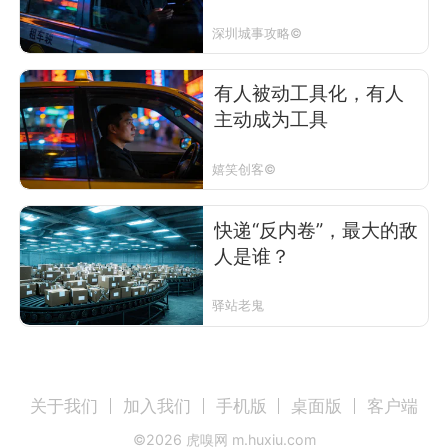
要
深圳城事攻略©
有人被动工具化，有人
主动成为工具
嬉笑创客©
快递“反内卷”，最大的敌
人是谁？
驿站老鬼
关于我们
加入我们
手机版
桌面版
客户端
©
2026
虎嗅网 m.huxiu.com