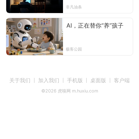
非凡油条
AI，正在替你“养”孩子
极客公园
关于我们
加入我们
手机版
桌面版
客户端
©
2026
虎嗅网 m.huxiu.com