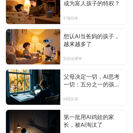
成为富人孩子的特权？
不懂经©
想认AI当爸妈的孩子，
越来越多了
雷叔说事©
父母决定一切，AI思考
一切：五分之一的孩子
正在让渡思考
AI唱反调
第一批用AI鸡娃的家
长，被AI淘汰了