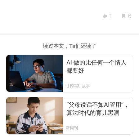
1
6
读过本文，Ta们还读了
AI 做的比任何一个情人
都要好
甘德霜讲故事
“父母说话不如AI管用”，
算法时代的育儿黑洞
新周刊