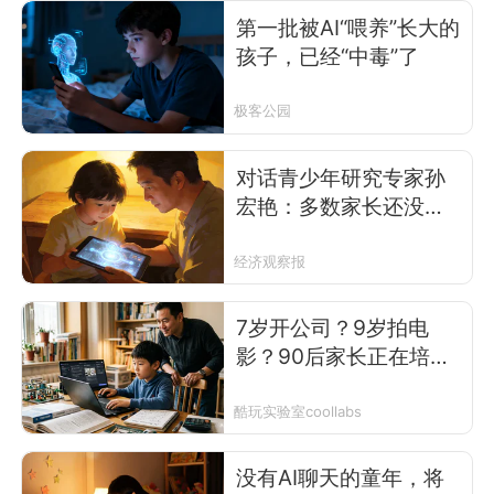
第一批被AI“喂养”长大的
孩子，已经“中毒”了
极客公园
对话青少年研究专家孙
宏艳：多数家长还没意
识到AI对孩子的风险
经济观察报
7岁开公司？9岁拍电
影？90后家长正在培
养“AI神童”
酷玩实验室coollabs
没有AI聊天的童年，将