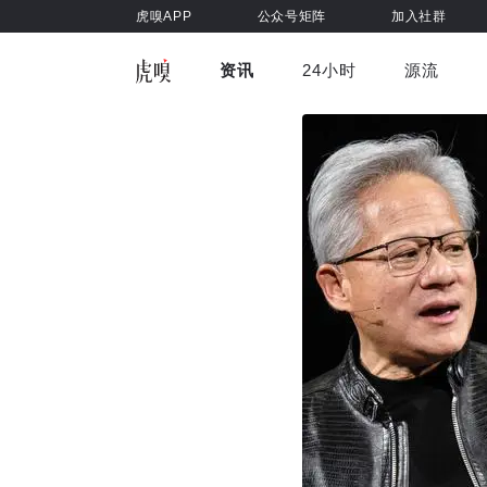
虎嗅APP
公众号矩阵
加入社群
资讯
24小时
源流
全部
前沿科技
车与出行
虎嗅视
游戏娱乐
健康