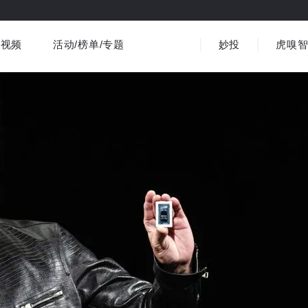
视频
活动/榜单/专题
妙投
虎嗅
商业消费
社会文化
金融财经
出海
界
视频精选
书影音
医疗
3C数码
观点