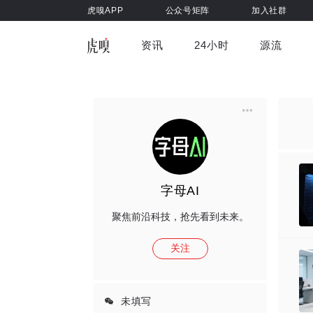
虎嗅APP
公众号矩阵
加入社群
资讯
24小时
源流
全部
前沿科技
车与出行
虎嗅视
游戏娱乐
健康
字母AI
聚焦前沿科技，抢先看到未来。
关注
未填写