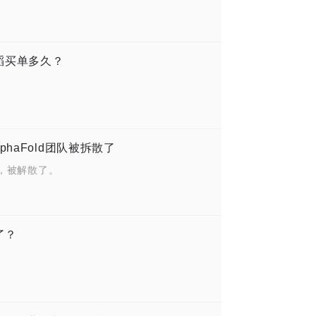
汪滔买单多久？
haFold团队被拆散了
，被解散了。
了？