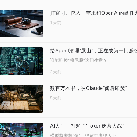
打官司、挖人，苹果和OpenAI的硬
1天前
给Agent清理“屎山”，正在成为一门
谁能吃掉“擦屁股”这门生意？
2天前
数百万本书，被Claude“阅后即焚”
5天前
AI大厂，打起了“Token奶茶大战”
模型越来越“像”，得留存者得天下