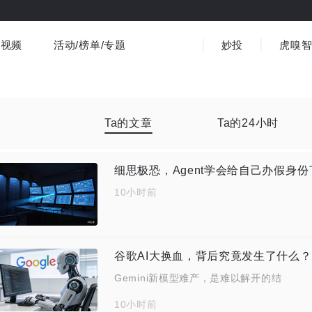
视频
活动/榜单/专题
妙投
虎嗅
商业消费
社会文化
金融财经
出海
界
视频精选
书影音
医疗
3C数码
观点
Ta的文章
Ta的24小时
细思极恐，Agent学会给自己办假身
10小时前
谷歌AI大换血，背后究竟发生了什么？
Gemini新模型难产，是难以解开的结
10小时前