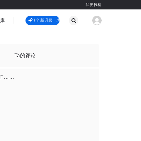
我要投稿
智库
虎嗅嗅全新升级
虎嗅嗅全新升级
国际热点
其他
Ta的评论
份了……