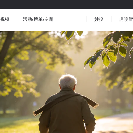
视频
活动/榜单/专题
妙投
虎嗅
商业消费
社会文化
金融财经
出海
界
视频精选
书影音
医疗
3C数码
观点