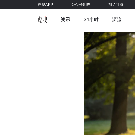
虎嗅APP
公众号矩阵
加入社群
资讯
24小时
源流
全部
前沿科技
车与出行
虎嗅视
游戏娱乐
健康