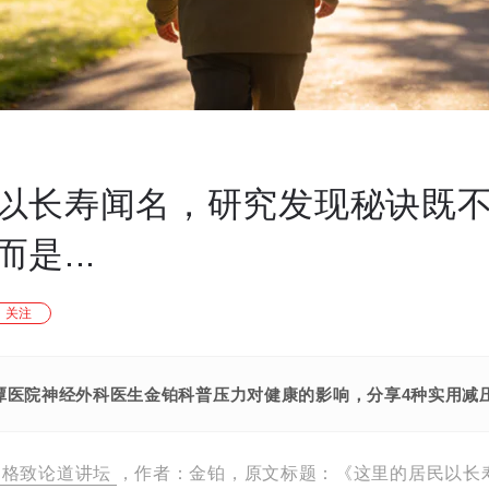
以长寿闻名，研究发现秘诀既
是...
关注
潭医院神经外科医生金铂科普压力对健康的影响，分享4种实用减
格致论道讲坛
，作者：金铂，原文标题：《这里的居民以长