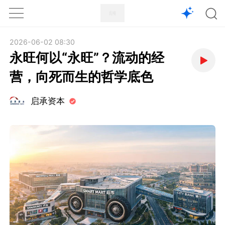
1X
APP
主页
2026-06-02 08:30
永旺何以“永旺”？流动的经
营，向死而生的哲学底色
启承资本