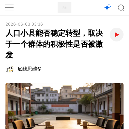
1X
APP
主页
2026-06-03 03:36
人口小县能否稳定转型，取决
于一个群体的积极性是否被激
发
底线思维©