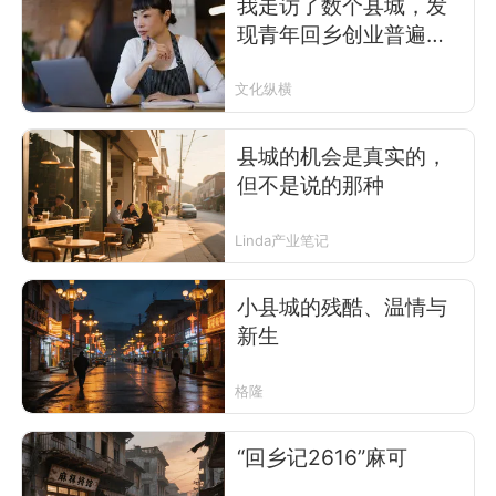
我走访了数个县城，发
现青年回乡创业普遍失
败的根源
文化纵横
县城的机会是真实的，
但不是说的那种
Linda产业笔记
小县城的残酷、温情与
新生
格隆
“回乡记2616”麻可