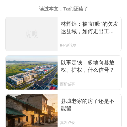
读过本文，Ta们还读了
林辉煌：被“虹吸”的欠发
达县域，如何走出工业
化困局？
IPP评论©
以事定钱，多地向县放
权、扩权，什么信号？
西部城事
县城老家的房子还是不
能留
真叫卢俊