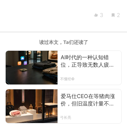
3
2
读过本文，Ta们还读了
AI时代的一种认知错
位，正导致无数人疲于
奔命
不懂经©
爱马仕CEO在等猪肉涨
价，但旧温度计量不了
新体温
弓长亮