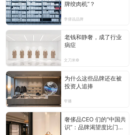
牌绞肉机”？
李倩说品牌
老钱和静奢，成了行业
病症
文刀米©
为什么这些品牌还在被
投资人追捧
窄播
奢侈品CEO 们的“中国共
识”：品牌渴望度比门店
扩张更重要