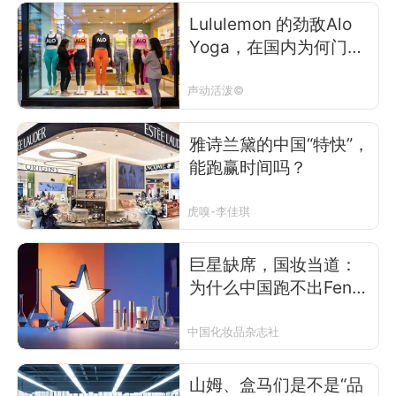
Lululemon 的劲敌Alo
Yoga，在国内为何门店
未开却山寨泛滥？
声动活泼©
雅诗兰黛的中国“特快”，
能跑赢时间吗？
虎嗅-李佳琪
巨星缺席，国妆当道：
为什么中国跑不出Fenty
Beauty这样的明星彩妆
帝国？
中国化妆品杂志社
山姆、盒马们是不是“品