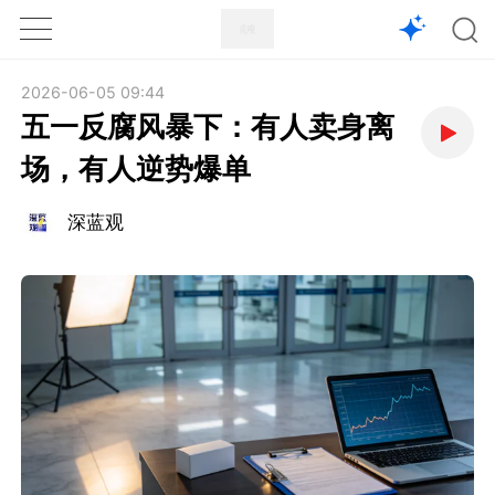
1X
APP
主页
2026-06-05 09:44
五一反腐风暴下：有人卖身离
场，有人逆势爆单
深蓝观