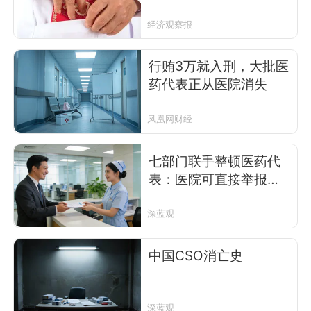
经济观察报
行贿3万就入刑，大批医
药代表正从医院消失
凤凰网财经
七部门联手整顿医药代
表：医院可直接举报，
MAH与CSO责任穿透
深蓝观
中国CSO消亡史
深蓝观