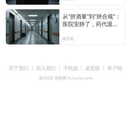
从“拼酒量”到“拼合规”：
医院安静了，药代退场
了
健识局
关于我们
加入我们
手机版
桌面版
客户端
©
2026
虎嗅网 m.huxiu.com