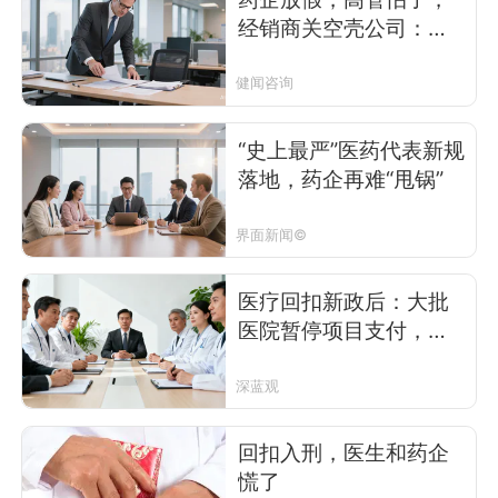
经销商关空壳公司：医
疗回扣入刑倒计时
健闻咨询
“史上最严”医药代表新规
落地，药企再难“甩锅”
界面新闻©
医疗回扣新政后：大批
医院暂停项目支付，药
企或迎法人变更潮
深蓝观
回扣入刑，医生和药企
慌了