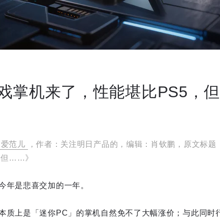
戏掌机来了，性能堪比PS5，
爱范儿
，作者：关注明日产品的，编辑：肖钦鹏，原文标题
，但……》
今年是悲喜交加的一年。
本质上是「迷你PC」的掌机自然免不了大幅涨价；与此同时