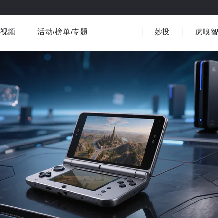
视频
活动/榜单/专题
妙投
虎嗅
商业消费
社会文化
金融财经
出海
界
视频精选
书影音
医疗
3C数码
观点