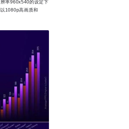
率960x540的设定下
1080p高画质和