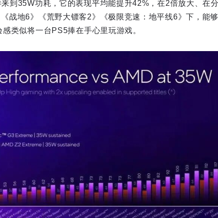
样来到35W功耗，它的表现平均能提升42%，在2倍放大、在分辨
》《战地6》《荒野大镖客2》《极限竞速：地平线6》下，能够以
体验感类似将一台PS5捧在手心里玩游戏。