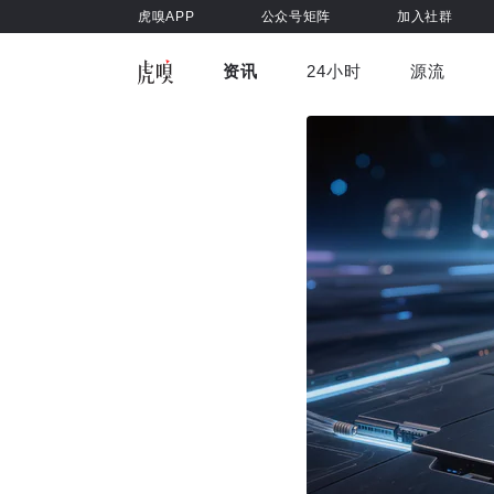
虎嗅APP
公众号矩阵
加入社群
资讯
24小时
源流
全部
前沿科技
车与出行
虎嗅视
游戏娱乐
健康