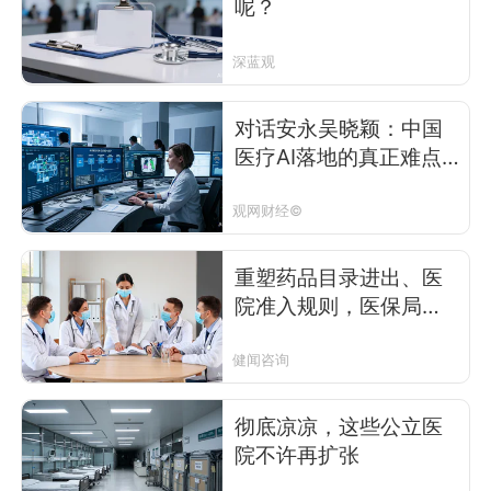
呢？
深蓝观
对话安永吴晓颖：中国
医疗AI落地的真正难点
在哪？
观网财经©
重塑药品目录进出、医
院准入规则，医保局正
发起一场“勇敢者游戏”
健闻咨询
彻底凉凉，这些公立医
院不许再扩张