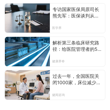
专访国家医保局原司长
熊先军：医保谈判从
不“砍价”，“不可能三
角”是伪命题
医学界
解析第三条临床研究路
径：给医院管理者的5条
行动建议
健康界©
过去一年，全国医院关
闭1000家，床位减少20
多万张，但为什么诊疗
人次增加了4.7亿？
健闻咨询