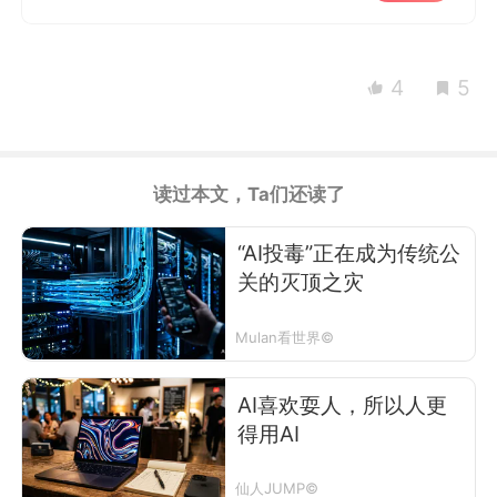
4
5
读过本文，Ta们还读了
“AI投毒”正在成为传统公
关的灭顶之灾
Mulan看世界©
AI喜欢耍人，所以人更
得用AI
仙人JUMP©