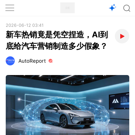
1X
APP
主页
2026-06-12 03:41
新车热销竟是凭空捏造，AI到
底给汽车营销制造多少假象？
AutoReport