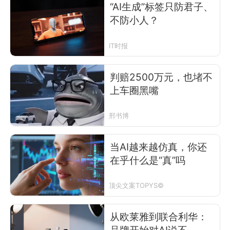
“AI生成”标签只防君子、
不防小人？
IT时报
判赔2500万元，也堵不
上车圈黑嘴
邢书博
当AI越来越仿真，你还
在乎什么是“真”吗
顶尖文案TOPYS©
从欧莱雅到联合利华：
品牌开始对AI说不