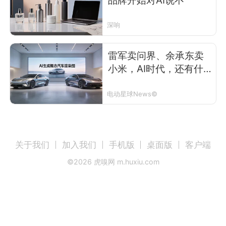
深响
雷军卖问界、余承东卖
小米，AI时代，还有什
么是真的？
电动星球News©
关于我们
加入我们
手机版
桌面版
客户端
©
2026
虎嗅网 m.huxiu.com