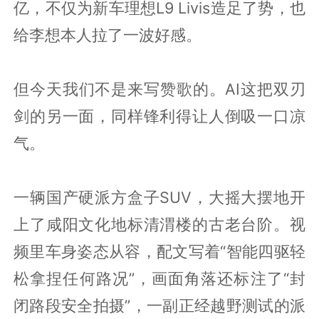
亿，不仅为新车理想L9 Livis造足了势，也
给李想本人拉了一波好感。
但今天我们不是来写赞歌的。AI这把双刃
剑的另一面，同样锋利得让人倒吸一口凉
气。
一辆国产硬派方盒子SUV，大摇大摆地开
上了咸阳文化地标清渭楼的古老台阶。视
频里车身姿态从容，配文写着“智能四驱轻
松拿捏任何路况”，画面角落还标注了“封
闭路段安全拍摄”，一副正经越野测试的派