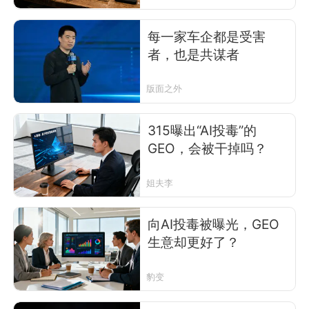
每一家车企都是受害
者，也是共谋者
版面之外
315曝出“AI投毒”的
GEO，会被干掉吗？
姐夫李
向AI投毒被曝光，GEO
生意却更好了？
豹变