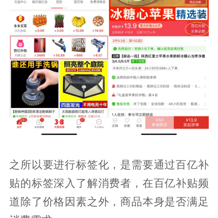
之所以要进行标签化，是需要通过百亿补
贴的标签深入了解消费者，在百亿补贴频
道除了价格因素之外，商品本身是否满足