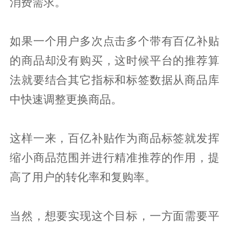
消费需求。
如果一个用户多次点击多个带有百亿补贴
的商品却没有购买，这时候平台的推荐算
法就要结合其它指标和标签数据从商品库
中快速调整更换商品。
这样一来，百亿补贴作为商品标签就发挥
缩小商品范围并进行精准推荐的作用，提
高了用户的转化率和复购率。
当然，想要实现这个目标，一方面需要平