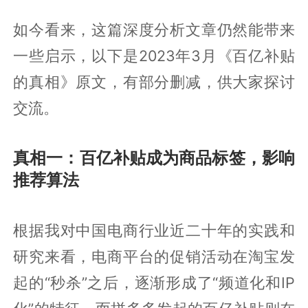
如今看来，这篇深度分析文章仍然能带来
一些启示，以下是2023年3月《百亿补贴
的真相》原文，有部分删减，供大家探讨
交流。
真相一：百亿补贴成为商品标签，影响
推荐算法
根据我对中国电商行业近二十年的实践和
研究来看，电商平台的促销活动在淘宝发
起的“秒杀”之后，逐渐形成了“频道化和IP