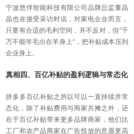
宁波悠伴智能科技有限公司品牌总监董晶
晶也在接受采访时说，对家电企业而言，
只要有合适的毛利空间，并不反对，但“千
万不能羊毛出在羊身上”，把补贴成本压到
企业身上。
真相四、百亿补贴的盈利逻辑与常态化
拼多多百亿补贴之所以可以一直持续并常
态化，除了补贴费用与商家共摊之外，还
在于百亿补贴带来更多品牌商家，他们比
工厂和农产品商家在广告投放的意愿更高