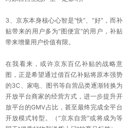
3、京东本身核心心智是“快”、“好”，而补
贴带来的用户多为“图便宜”的用户，补贴
带来增量用户价值有限。
在我看来，或许京东百亿补贴的战略意
图，正是希望通过借百亿补贴将原本强势
的3C、家电、图书等自营品类逐渐转换为
开放平台商家的经营方式，进一步提升开
放平台的GMV占比，甚至最终完成全平台
开放模式转型。（“京东自营”或将成为等