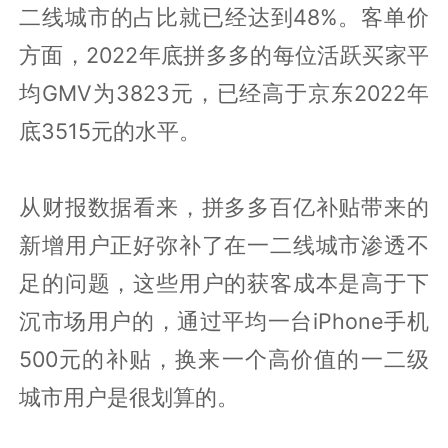
二线城市的占比就已经达到48%。客单价
方面，2022年底拼多多的每位活跃买家平
均GMV为3823元，已经高于京东2022年
底3515元的水平。
从财报数据看来，拼多多百亿补贴带来的
新增用户正好弥补了在一二线城市渗透不
足的问题，这些用户的获客成本是高于下
沉市场用户的，通过平均一台iPhone手机
500元的补贴，换来一个高价值的一二级
城市用户是很划算的。