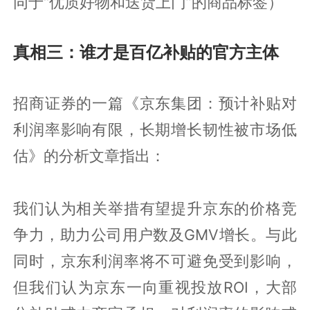
同于“优质好物和送货上门”的商品标签）
真相三：谁才是百亿补贴的官方主体
招商证券的一篇《京东集团：预计补贴对
利润率影响有限，长期增长韧性被市场低
估》的分析文章指出：
我们认为相关举措有望提升京东的价格竞
争力，助力公司用户数及GMV增长。与此
同时，京东利润率将不可避免受到影响，
但我们认为京东一向重视投放ROI，大部