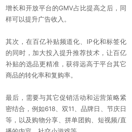
增长和开放平台的GMV占比提高之后，同
样可以提升广告收入。
其次，在百亿补贴频道化、IP化和标签化
的同时，加大投入提升推荐技术，让百亿
补贴的选品更精准，获得远高于平台其它
商品的转化率和复购率。
最后，需要与其它促销活动和运营策略紧
密结合，例如618、双11、品牌日、节庆日
等，以及购物分享、拼单团购、短视频/直
播的内容、社交小游戏等。