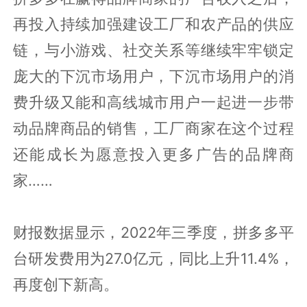
再投入持续加强建设工厂和农产品的供应
链，与小游戏、社交关系等继续牢牢锁定
庞大的下沉市场用户，下沉市场用户的消
费升级又能和高线城市用户一起进一步带
动品牌商品的销售，工厂商家在这个过程
还能成长为愿意投入更多广告的品牌商
家……
财报数据显示，2022年三季度，拼多多平
台研发费用为27.0亿元，同比上升11.4%，
再度创下新高。