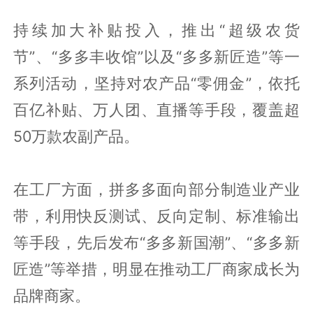
持续加大补贴投入，推出“超级农货
节”、“多多丰收馆”以及“多多新匠造”等一
系列活动，坚持对农产品“零佣金”，依托
百亿补贴、万人团、直播等手段，覆盖超
50万款农副产品。
在工厂方面，拼多多面向部分制造业产业
带，利用快反测试、反向定制、标准输出
等手段，先后发布“多多新国潮”、“多多新
匠造”等举措，明显在推动工厂商家成长为
品牌商家。