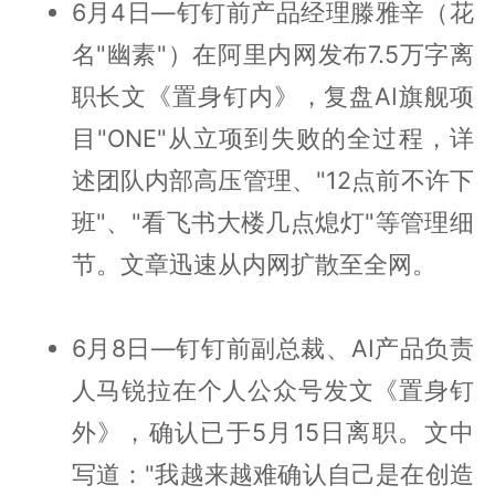
6月4日—钉钉前产品经理滕雅辛（花
名"幽素"）在阿里内网发布7.5万字离
职长文《置身钉内》，复盘AI旗舰项
目"ONE"从立项到失败的全过程，详
述团队内部高压管理、"12点前不许下
班"、"看飞书大楼几点熄灯"等管理细
节。文章迅速从内网扩散至全网。
6月8日—钉钉前副总裁、AI产品负责
人马锐拉在个人公众号发文《置身钉
外》，确认已于5月15日离职。文中
写道："我越来越难确认自己是在创造