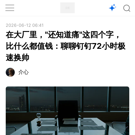
1X
APP
主页
2026-06-12 06:41
在大厂里，"还知道痛"这四个字，
比什么都值钱：聊聊钉钉72小时极
速换帅
介心