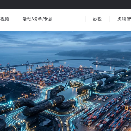
视频
活动/榜单/专题
妙投
虎嗅
商业消费
社会文化
金融财经
出海
界
视频精选
书影音
医疗
3C数码
观点