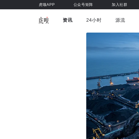
虎嗅APP
公众号矩阵
加入社群
资讯
24小时
源流
全部
前沿科技
车与出行
虎嗅视
游戏娱乐
健康