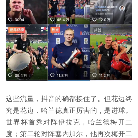
这些流量，抖音的确都接住了。但花边终
究是花边，哈兰德真正厉害的，是进球。
世界杯首秀对阵伊拉克，哈兰德梅开二
度；第二轮对阵塞内加尔，他再次梅开二