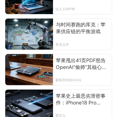
仙人JUMP©
与时间赛跑的库克：苹
果供应链的平衡游戏
夸克点评
苹果甩出41页PDF怒告
OpenAI“偷师”其核心机
密，网友：早知道就等
印度“开源”了
极客邦科技InfoQ
苹果史上最恶劣泄密事
件：iPhone18 Pro
要“凉”了？
爱范儿