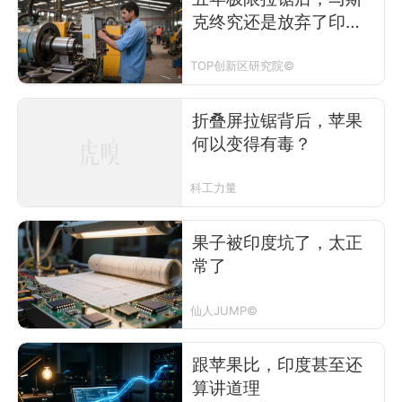
克终究还是放弃了印度
建厂
TOP创新区研究院©
折叠屏拉锯背后，苹果
何以变得有毒？
科工力量
果子被印度坑了，太正
常了
仙人JUMP©
跟苹果比，印度甚至还
算讲道理