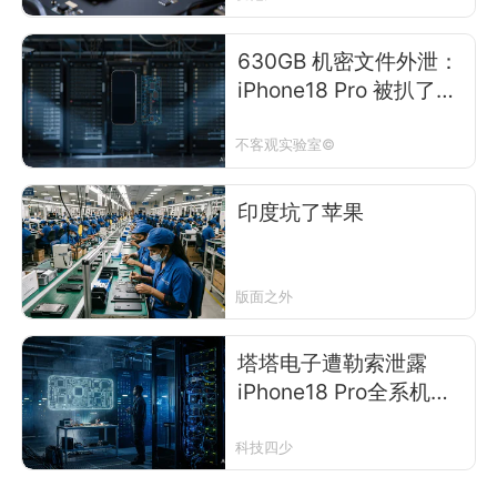
630GB 机密文件外泄：
iPhone18 Pro 被扒了个
干净
不客观实验室©
印度坑了苹果
版面之外
塔塔电子遭勒索泄露
iPhone18 Pro全系机
密，苹果供应链的“印度
堡垒”为何一触即溃？
科技四少