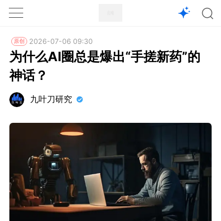
1X
APP
主页
2026-07-06 09:30
原创
为什么AI圈总是爆出“手搓新药”的
神话？
九叶刀研究