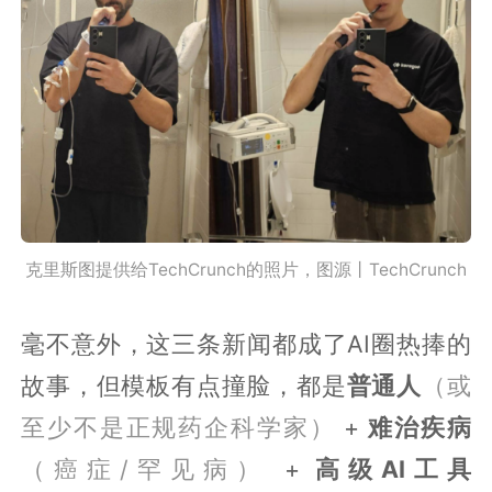
克里斯图提供给TechCrunch的照片，图源丨TechCrunch
毫不意外，这三条新闻都成了AI圈热捧的
故事，但模板有点撞脸，都是
普通人
（或
至少不是正规药企科学家）
+
难治疾病
（癌症/罕见病）
+
高级AI工具