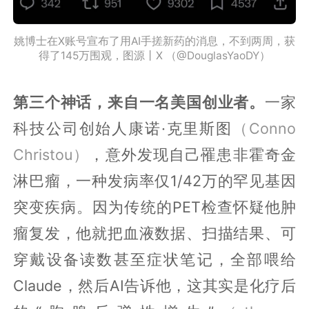
姚博士在X账号宣布了用AI手搓新药的消息，不到两周，获
得了145万围观，图源丨X （@DouglasYaoDY）
第三个神话，来自一名美国创业者。
一家
科技公司创始人康诺·克里斯图
（Conno
Christou）
，意外发现自己罹患非霍奇金
淋巴瘤，一种发病率仅1/42万的罕见基因
突变疾病。因为传统的PET检查怀疑他肿
瘤复发，他就把血液数据、扫描结果、可
穿戴设备读数甚至症状笔记，全部喂给
Claude，然后AI告诉他，这其实是化疗后