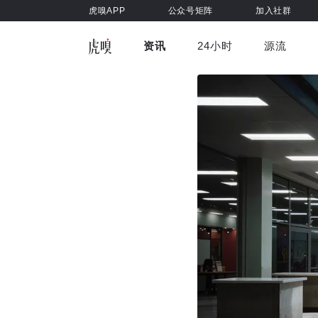
虎嗅APP
公众号矩阵
加入社群
资讯
24小时
源流
全部
前沿科技
车与出行
虎嗅视
游戏娱乐
健康