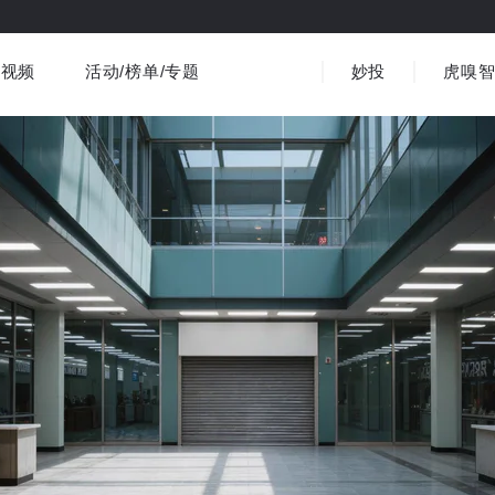
视频
活动/榜单/专题
妙投
虎嗅
商业消费
社会文化
金融财经
出海
界
视频精选
书影音
医疗
3C数码
观点