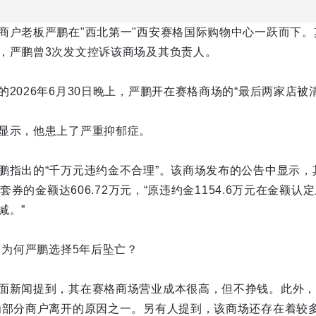
商户老板严鹏在"西北第一"西安赛格国际购物中心一跃而下
，严鹏曾3次发文控诉该商场及其负责人。
2026年6月30日晚上，严鹏开在赛格商场的“最后两家店被
显示，他患上了严重抑郁症。
鹏指出的“千万元违约金不合理”。该商场发布的公告中显示，
约套券的金额达606.72万元，“原违约金1154.6万元在金额
减。”
，为何严鹏选择5年后坠亡？
面新闻提到，其在赛格商场营业成本很高，但不挣钱。此外，
为部分商户离开的原因之一。另有人提到，该商场还存在着较