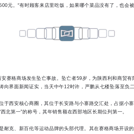
00元。“有时顾客来店里吃饭，如果哪个菜品没有了，也会被罚
，西安赛格商场发生坠亡事故。坠亡者59岁，为陕西利和商贸有限
涛向界面新闻证实，当天中午12时许，严鹏从七楼坠落至负
位于西安核心商圈，其位于长安路与小寨路交汇处，占据小寨
“西北第一”的称号，其年销售额在西部地区长期位列第一。
是耐克、新百伦等运动品牌的头部代理。其在赛格商场开设的店