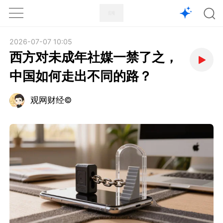
1X
APP
主页
2026-07-07 10:05
西方对未成年社媒一禁了之，
中国如何走出不同的路？
观网财经©