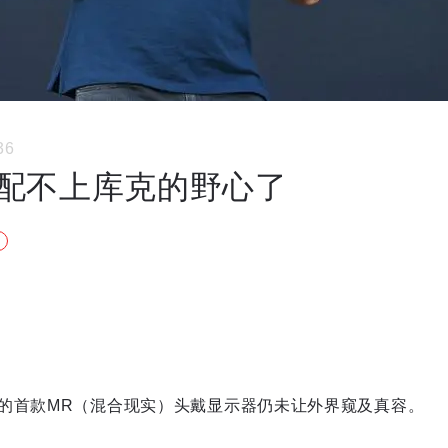
36
配不上库克的野心了
的首款MR（混合现实）头戴显示器仍未让外界窥及真容。