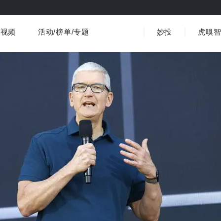
视频
活动/榜单/专题
妙投
虎嗅
商业消费
社会文化
金融财经
出海
界
视频精选
书影音
医疗
3C数码
观点