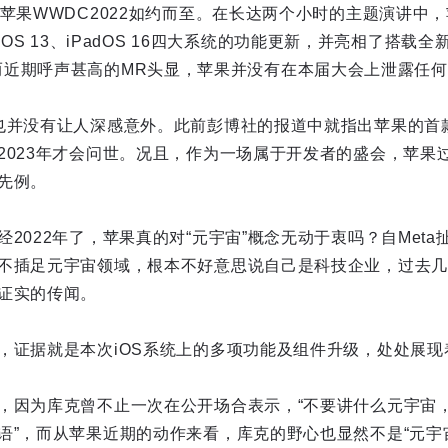
苹果WWDC2022如约而至。在长达两个小时的主题演讲中，
macOS 13、iPadOS 16四大系统的功能更新，并亮相了搭载全新
 Pro，而近期呼声甚高的MR头显，苹果并没有在本届大会上泄露任
也并没有让人深感意外。此前彭博社的报道中就指出苹果的首
2023年才会问世。况且，作为一场属于开发者的盛会，苹果
先例。
2022年了，苹果真的对“元宇宙”概念无动于衷吗？自Met
不插足元宇宙领域，根本不好意思说自己是科技企业，过去几
证实的传闻。
，证据就是本次iOS系统上的多项功能及组件升级，处处展现
，因为库克曾不止一次在公开场合表示，“不要讲什么元宇宙
语”，而从苹果近期的动作来看，库克的野心也显然不是“元宇