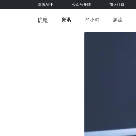
虎嗅APP
公众号矩阵
加入社群
资讯
24小时
源流
全部
前沿科技
车与出行
虎嗅视
游戏娱乐
健康