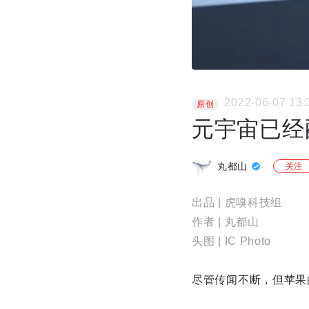
2022-06-07 13:
原创
元宇宙已经
丸都山
关注
出品 | 虎嗅科技组
作者 | 丸都山
头图 | IC Photo
尽管传闻不断，但苹果