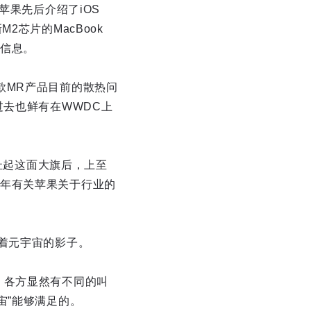
苹果先后介绍了iOS
M2芯片的MacBook
何信息。
款MR产品目前的散热问
过去也鲜有在WWDC上
a扯起这面大旗后，上至
年有关苹果关于行业的
着元宇宙的影子。
，各方显然有不同的叫
宙”能够满足的。