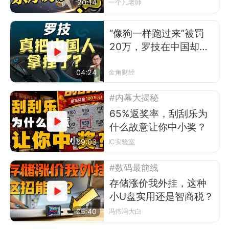
让？
20:14
一个凡老师
“像狗一样跑过来”被罚
20万，罗技在中国却卖
得更好了
04:24
金角财经
#内幕大揭秘
65%返奖率，刮刮乐为
什么故意让你中小奖？
09:03
IC实验室
#数码最前线
存储涨价我外挂，这种
小U盘实用还是智商税？
05:40
冯伟冯大白