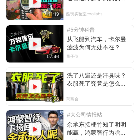
互联网时代
11:19
酷玩实验室coollabs
#5分钟科普
从飞船到汽车，卡尔曼
滤波为何无处不在？
07:46
量子位
洗了八遍还是汗臭味？
衣服死了究竟是怎么回
事
06:56
茼蒿会
#大公司情报站
余承东接梗竹知了明明
能赢，鸿蒙智行为啥不