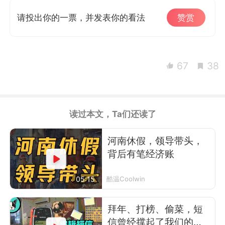
请投出你的一票，并发表你的看法
赞赏
67
38
读过本文，Ta们还读了
河南休假，领导带头，
背后有笔经济账
05:15
酷温Coolwin
拜年、打榜、偷菜，短
信曾经撑起了我们的前