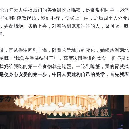
能力每天去学校后门的美食街吃香喝辣，她常常和同学一起溜
店里的胖阿姨做锅贴，馋到不行，便买上一两，之后四个人分食
，弄盘螺蛳、买瓶七喜，对着当街来来往往的人，吸啊吸，吸
蛳。
港，再从香港回到上海，随着求学地点的变化，她领略到两地
感慨：“我曾在香港待过三年，高度认同香港的饮食，但还是
我妈给我吃的第一个食物就是呛蟹。一吃到呛蟹，我的胃就找
是使身心安妥的第一步，中国人要建构自己的美学，首先就应