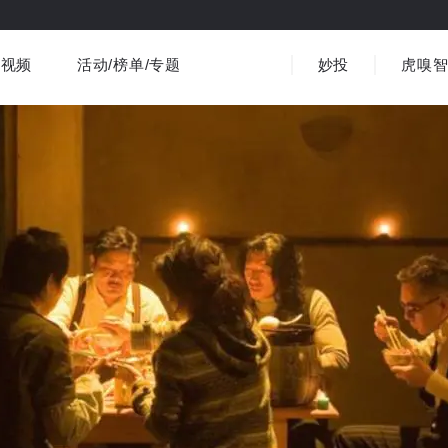
视频
活动/榜单/专题
妙投
虎嗅
商业消费
社会文化
金融财经
出海
界
视频精选
书影音
医疗
3C数码
观点