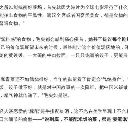
之所以能抗衡好莱坞，首先就因为港片为全球电影示范了什么
能拍出食物的平民性。满汉全席或者国宴类美食，都是食物的
普通食物。”
“塑料感”的食物，毛尖都会感到痛心疾首，她甚至提议
每个剧
自己的价值观展望未来的时候，最终能让这个价值观落地的，
笼的黄馍馍、一大碗的牛肉拉面、一只只饱满的饺子，更能展
肉和青菜还不如我烧得好，当年的御厨看了肯定会‘气绝身亡’。
饭、饺子做不好，就是对中国故事的一次降维。把中国米饭做
，精气神就传递了。”毛尖如是说。
轻人谈恋爱的“标配”是牛排配红酒，这不光在美学呈现上不合
日常细节的偷懒——
“说到底，不能配米饭的菜，都是‘耍流氓’