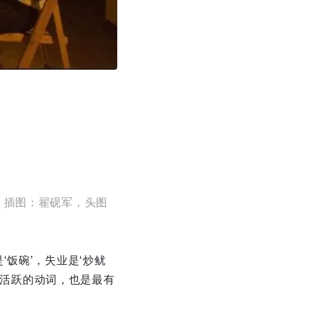
，插图：翟砚军，头图
是‘饭碗’，失业是‘炒鱿
中最活跃的动词，也是最有