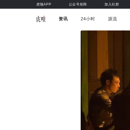
虎嗅APP
公众号矩阵
加入社群
资讯
24小时
源流
全部
前沿科技
车与出行
虎嗅视
游戏娱乐
健康