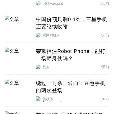
识礁Farsight
1天前
中国份额只剩0.1%，三星手机
还要继续收缩
观网财经©
2天前
荣耀押注Robot Phone，能打
一场翻身仗吗？
豹变
3天前
绕过、封杀、转向：豆包手机
的两次登场
脑极体
01-21