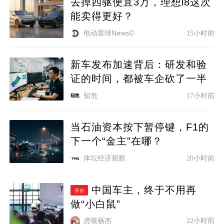
去掉四驱便宜3万，理想i8这次
能卖得更好？
电动星球News©
15小时前
新车发布加速背后：研发和验
证的时间，都被车企砍了一半
知危
17小时前
当石油资本按下暂停键，F1的
下一个“金主”在哪？
体坛经济观察
20小时前
中国车主，终于不用再
原创
做“小白鼠”
虎嗅杨杰
22小时前