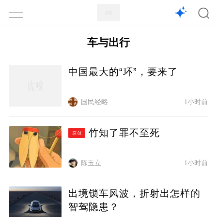
1X
APP
主页
车与出行
中国最大的“环”，要来了
国民经略
1小时前
竹知了罪不至死
原创
陈玉立
1小时前
出境锁车风波，折射出怎样的
智驾隐患？