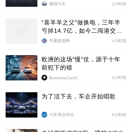
脑洞汽车
2小时前
“喜羊羊之父”做换电，三年半
亏掉14.7亿，如今二闯港交所
融资救命
华夏能源网
4小时前
欧洲的这场“慢”仗，源于十年
前犯下的错
4小时前
BusinessCars©
为了活下去，车企开始唱歌
汽车商业评论
6小时前