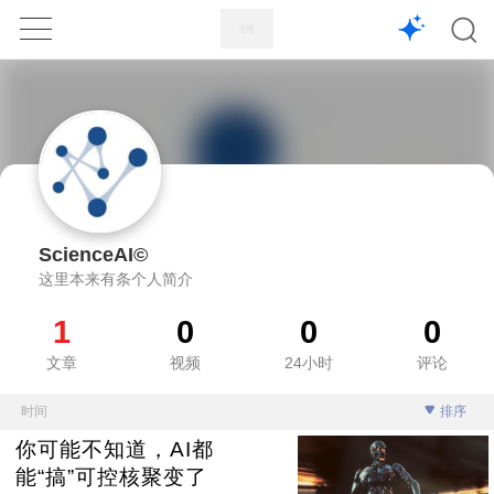
1X
APP
主页
ScienceAI©
这里本来有条个人简介
1
0
0
0
文章
视频
24小时
评论
时间
排序
你可能不知道，AI都
能“搞”可控核聚变了