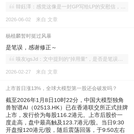
韓鈺澤：感觉这像是一封GP写给LP的安慰信，按照历史经验来看，当神话、希望这类词语出现的时候，通常意味着泡沫需要新的接盘侠了。目前两家公司都没有证明自己的商业化闭环，都没有证明自己能赚钱，而且行业也没有证明目前已经存在真实的需求了。 其实最让人感到不踏实的还是宇树的73天过会、智元的6+1裂变、擎天租的半年六轮，这些故事都太完美了。所以作为投资人我们可以让子弹再飞一会儿，等第一份年报出来了，看看那些5500台销量里有多少是真实回款，多少是渠道压货，多少是关联交易。如果现在就要进场，那一定要搞清楚六家子公司之间是否存在交叉持股、担保和资金拆借？智元本体向子公司采购和销售的定价是否公允呢？上纬新材原有业务与机器人业务的协同性具体体现在哪些合同上呢？
2026-06-02
来自
文章
杨植麟暂时挺过风暴
是笔误，感谢修正～
嗅友igsJd：文中提到的“掉用量”，是否是笔误，应该是“调用量”吧？如果不是，能解释科普一下么
2026-02-27
来自
文章
上市首日涨13%，全球大模型第一股还会破发吗？
截至2026年1月8日10时22分，中国大模型独角
兽智谱AI（02513.HK）已在香港联交所正式挂牌
上市，发行价为每股116.2港元。上市后股价一
度走高，盘中最高触及123.7港元/股。当日9:30
开盘报120港元/股，随后震荡回落，于9:50左右