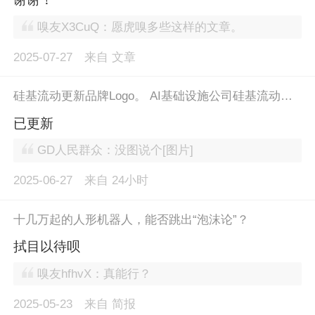
嗅友X3CuQ：愿虎嗅多些这样的文章。
2025-07-27
来自
文章
硅基流动更新品牌Logo。 AI基础设施公司硅基流动近日宣布品牌全面升级，并启用全新Logo。其创始人兼CEO袁进辉在朋友圈解释，新Logo由两个相连的GPU构成一个台阶，寓意着硅基流动致力于成为AI应用发展的坚实“石阶”，持续降低AI使用门槛，加速通用人工智能（AGI）的普惠进程。 与此同时，硅基流动国际站也正式上线。此举标志着硅基流动在全球化布局上迈出重要一步，旨在为全球开发者和企业提供标准化、高效能的AI基础设施服务，进一步拓展其在海外市场的业务版图。
已更新
GD人民群众：没图说个[图片]
2025-06-27
来自
24小时
十几万起的人形机器人，能否跳出“泡沫论”？
拭目以待呗
嗅友hfhvX：真能行？
2025-05-23
来自
简报