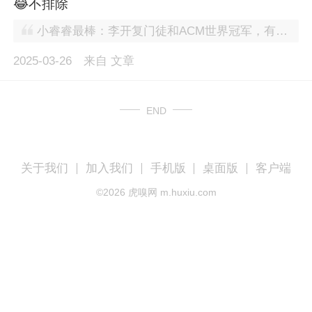
😂不排除
小睿睿最棒：李开复门徒和ACM世界冠军，有没有可能这个光环他就不咋地？
2025-03-26
来自
文章
END
关于我们
加入我们
手机版
桌面版
客户端
©
2026
虎嗅网 m.huxiu.com