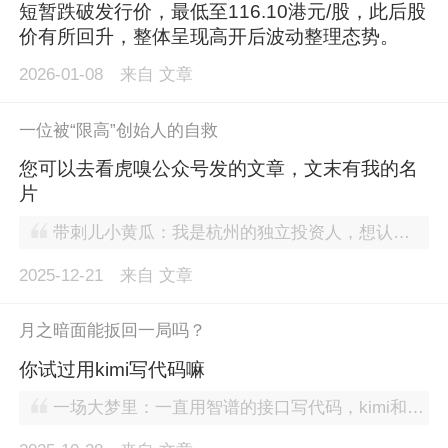
短暂跌破发行价，最低至116.10港元/股，此后股
价有所回升，整体呈现高开后波动整理态势。
2026-01-08
来自
文章
一位被“限高”创始人的自救
您可以去看虎嗅公众号发的文章，文末有我的名
片
带刺儿小黄瓜：我是杭州的独立投资人，想认识一下周总，可以帮忙联系吗？
2025-12-21
来自
文章
月之暗面能扳回一局吗？
你试过用kimi写代码嘛
一场大梦里：一直用智谱的接口写代码，kimi和豆包来提问题