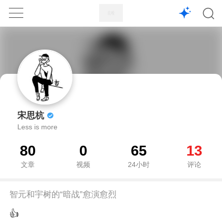
1X
APP
主页
宋思杭
Less is more
80
0
65
13
文章
视频
24小时
评论
智元和宇树的“暗战”愈演愈烈
👍