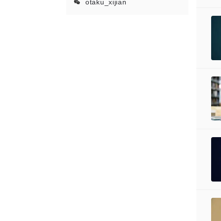
otaku_xijian