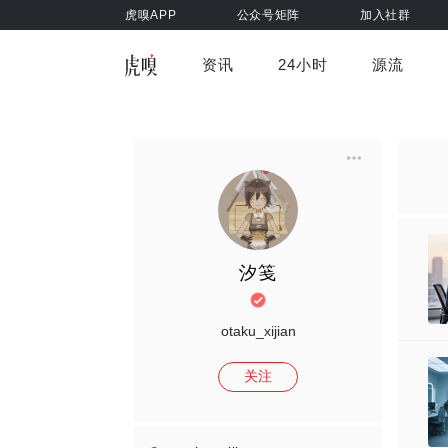
虎嗅APP
公众号矩阵
加入社群
资讯
24小时
源流
全部
前沿科技
车与出行
虎嗅视
游戏娱乐
健康
汐笺
otaku_xijian
关注