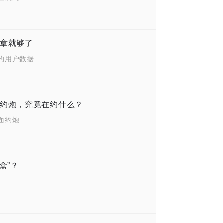
章就够了
的用户数据
约炮，究竟在约什么？
面约炮
盒”？