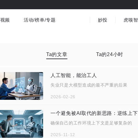
视频
活动/榜单/专题
妙投
虎嗅
商业消费
社会文化
金融财经
出海
界
视频精选
书影音
医疗
3C数码
观点
Ta的文章
Ta的24小时
人工智能，能治工人
失业只是大模型造成的最不严重的后果
2026-02-26
一个避免被AI取代的新思路：逆练上
确保自己的工作环境上下文是足够复杂的
2025-11-12