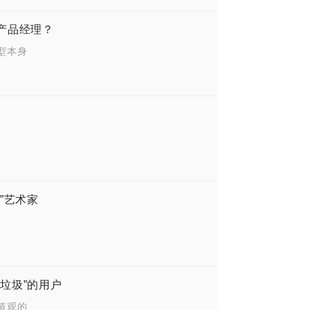
的产品经理？
型本身
。
”艺术家
垃圾”的用户
值观的