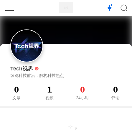
1X
APP
主页
Tech视界
纵览科技前沿，解构科技热点
0
1
0
0
文章
视频
24小时
评论