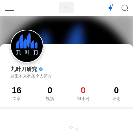
1X
APP
主页
九叶刀研究
这里本来有条个人简介
16
0
0
0
文章
视频
24小时
评论