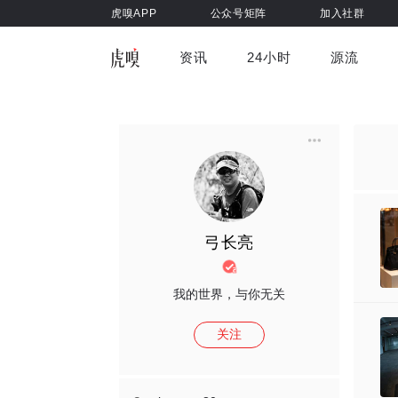
虎嗅APP
公众号矩阵
加入社群
资讯
24小时
源流
全部
前沿科技
车与出行
虎嗅视
游戏娱乐
健康
弓长亮
我的世界，与你无关
关注