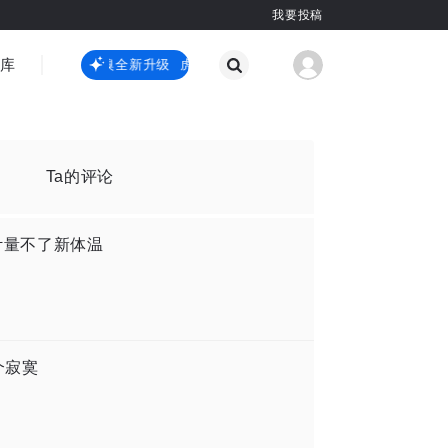
我要投稿
智库
虎嗅嗅全新升级
虎嗅嗅全新升级
国际热点
其他
Ta的评论
计量不了新体温
个寂寞