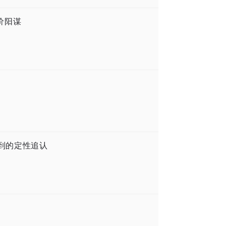
涨价阳谋
迟到的定性追认