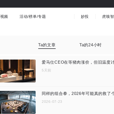
视频
活动/榜单/专题
妙投
虎嗅
商业消费
社会文化
金融财经
出海
界
视频精选
书影音
医疗
3C数码
观点
Ta的文章
Ta的24小时
爱马仕CEO在等猪肉涨价，但旧温度
5天前
同样的组合拳，2026年可能真的救了
2026-07-23