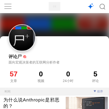
1X
APP
主页
评论尸
面向宏观决策者的互联网分析作者
57
0
0
5
文章
视频
24小时
评论
时间
排序
为什么说Anthropic是邪恶
的？