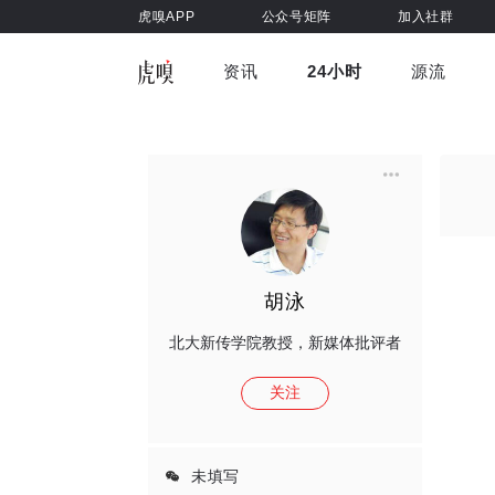
虎嗅APP
公众号矩阵
加入社群
资讯
24小时
源流
全部
前沿科技
车与出行
虎嗅视
游戏娱乐
健康
胡泳
北大新传学院教授，新媒体批评者
关注
未填写