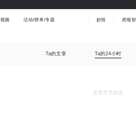
视频
活动/榜单/专题
妙投
虎嗅
商业消费
社会文化
金融财经
出海
界
视频精选
书影音
医疗
3C数码
观点
Ta的文章
Ta的24小时
这里空空如也