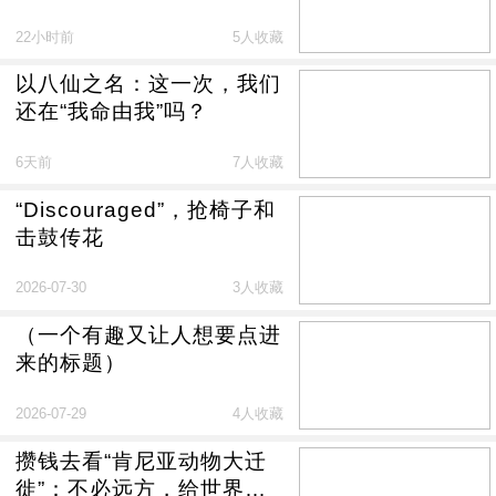
现炒？
22小时前
5人收藏
以八仙之名：这一次，我们
还在“我命由我”吗？
6天前
7人收藏
“Discouraged”，抢椅子和
击鼓传花
2026-07-30
3人收藏
（一个有趣又让人想要点进
来的标题）
2026-07-29
4人收藏
攒钱去看“肯尼亚动物大迁
徙”：不必远方，给世界创