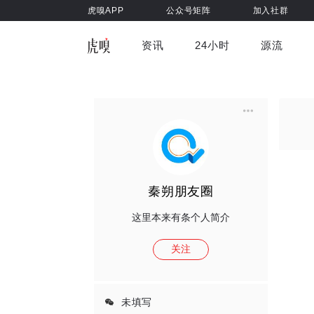
虎嗅APP
公众号矩阵
加入社群
资讯
24小时
源流
全部
前沿科技
车与出行
虎嗅视
游戏娱乐
健康
秦朔朋友圈
这里本来有条个人简介
关注
未填写