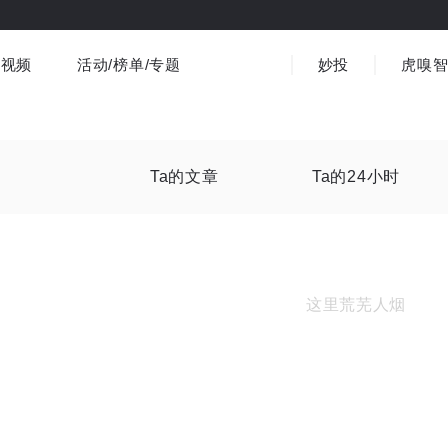
视频
活动/榜单/专题
妙投
虎嗅
商业消费
社会文化
金融财经
出海
界
视频精选
书影音
医疗
3C数码
观点
Ta的文章
Ta的24小时
这里荒芜人烟