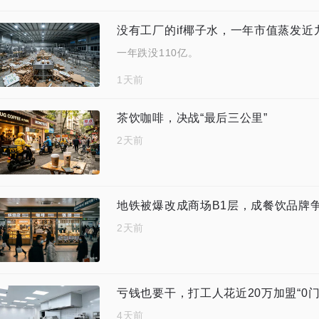
没有工厂的if椰子水，一年市值蒸发近
一年跌没110亿。
1天前
茶饮咖啡，决战“最后三公里”
2天前
地铁被爆改成商场B1层，成餐饮品牌
2天前
亏钱也要干，打工人花近20万加盟“0
4天前