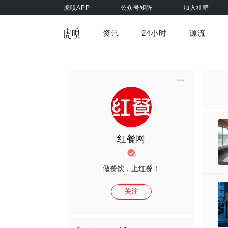
虎嗅APP
公众号矩阵
加入社群
资讯
24小时
源流
全部
前沿科技
车与出行
虎嗅视
游戏娱乐
健康
红餐网
做餐饮，上红餐！
关注