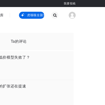
我要投稿
智库
虎嗅嗅全新升级
虎嗅嗅全新升级
国际热点
其他
Ta的评论
，低价模型失效了？
色的扩张还在提速