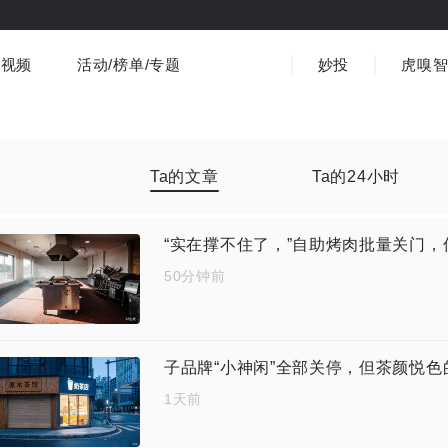
视频
活动/榜单/专题
妙投
虎嗅
商业消费
社会文化
金融财经
出海
界
视频精选
书影音
医疗
3C数码
观点
Ta的文章
Ta的24小时
“实在撑不住了，”自助烤肉批量关门
50分钟前
子品牌“小神闲”全部关停，但茶颜悦
1天前