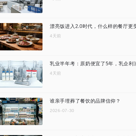
漂亮饭进入2.0时代，什么样的餐厅更
4天前
乳业半年考：原奶便宜了5年，乳企利润
4天前
谁亲手埋葬了餐饮的品牌信仰？
2026-07-30