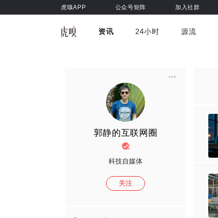
虎嗅APP
公众号矩阵
加入社群
资讯
24小时
源流
全部
前沿科技
车与出行
虎嗅视
游戏娱乐
健康
郭静的互联网圈
科技自媒体
关注