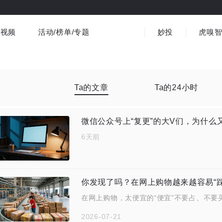
视频
活动/榜单/专题
妙投
虎嗅
商业消费
社会文化
金融财经
出海
界
视频精选
书影音
医疗
3C数码
观点
Ta的文章
Ta的24小时
微信公众号上“复更”的大V们，为什么又
6天前
你发现了吗？在网上购物越来越容易“踩
在网上购物，太便宜的“便宜”不要占、不要
2026-07-21