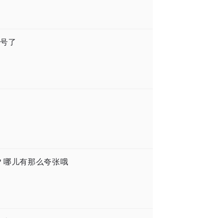
号了
0元？哪儿有那么夸张哦