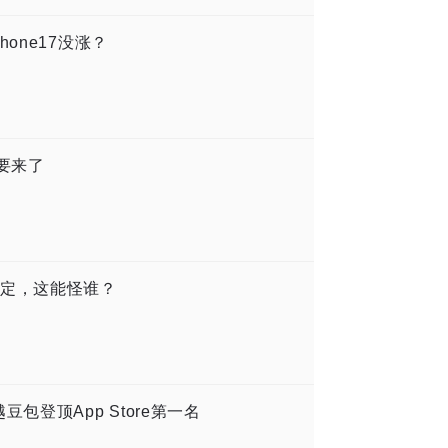
one17没涨？
要来了
定，这能怪谁？
包登顶App Store第一名