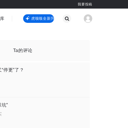
我要投稿
智库
虎嗅嗅全新升级
虎嗅嗅全新升级
国际热点
其他
Ta的评论
“停更”了？
坑”
买